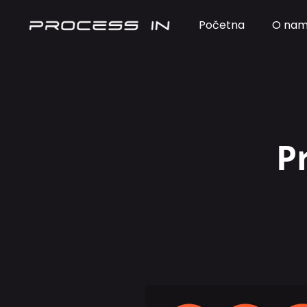
Početna
O na
P