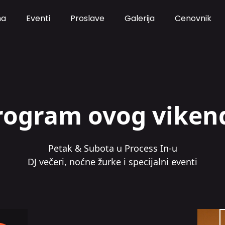
ma
Eventi
Proslave
Galerija
Cenovnik
rogram ovog viken
Petak & Subota u Process In-u
DJ večeri, noćne žurke i specijalni eventi