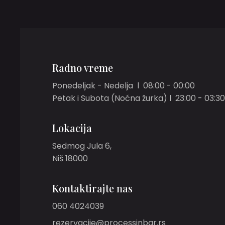
Radno vreme
Ponedeljak - Nedelja l 08:00 - 00:00
Petak i Subota (Noćna žurka) l 23:00 - 03:30
Lokacija
Sedmog Jula 6,
Niš 18000
Kontaktirajte nas
060 4024039
rezervacije@processinbar.rs