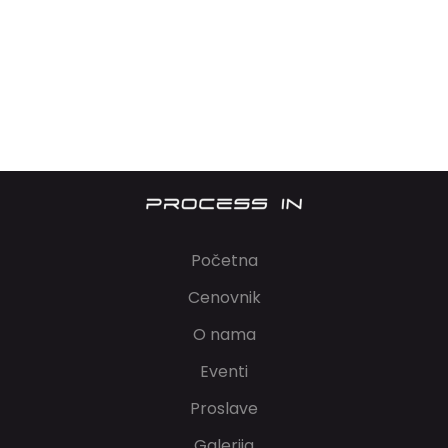
Početna
Cenovnik
O nama
Eventi
Proslave
Galerija